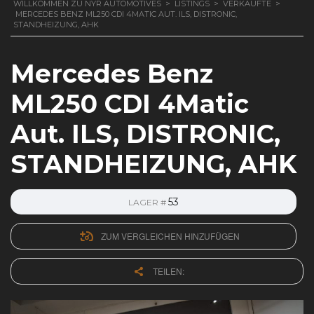
WILLKOMMEN ZU NYR AUTOMOTIVES
>
LISTINGS
>
VERKAUFTE
>
MERCEDES BENZ ML250 CDI 4MATIC AUT. ILS, DISTRONIC,
STANDHEIZUNG, AHK
Mercedes Benz
ML250 CDI 4Matic
Aut. ILS, DISTRONIC,
STANDHEIZUNG, AHK
53
LAGER #
ZUM VERGLEICHEN HINZUFÜGEN
TEILEN: