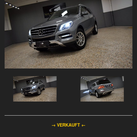
→ VERKAUFT
←