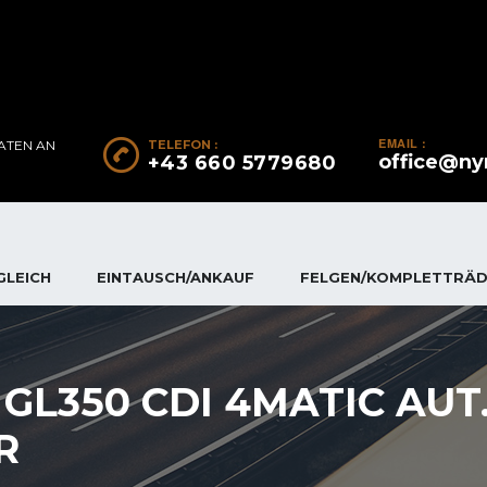
EMAIL :
ATEN AN D
TELEFON :
office@ny
+43 660 5779680
GLEICH
EINTAUSCH/ANKAUF
FELGEN/KOMPLETTRÄ
L350 CDI 4MATIC AUT. 
R