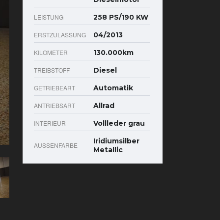
LEISTUNG
258 PS/190 KW
ERSTZULASSUNG
04/2013
KILOMETER
130.000km
TREIBSTOFF
Diesel
GETRIEBEART
Automatik
ANTRIEBSART
Allrad
INTERIEUR
Vollleder grau
Iridiumsilber
AUSSENFARBE
Metallic