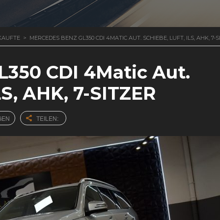
KAUFTE
>
MERCEDES BENZ GL350 CDI 4MATIC AUT. SCHIEBE, LUFT, ILS, AHK, 7-
350 CDI 4Matic Aut.
LS, AHK, 7-SITZER
GEN
TEILEN: