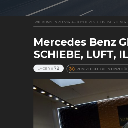
WILLKOMMEN ZU NYR AUTOMOTIVES
>
LISTINGS
>
VER
Mercedes Benz GL
SCHIEBE, LUFT, I
78
LAGER #
ZUM VERGLEICHEN HINZUFÜ