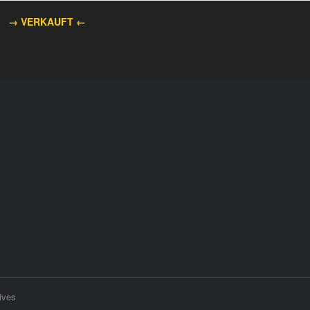
→ VERKAUFT
←
ives