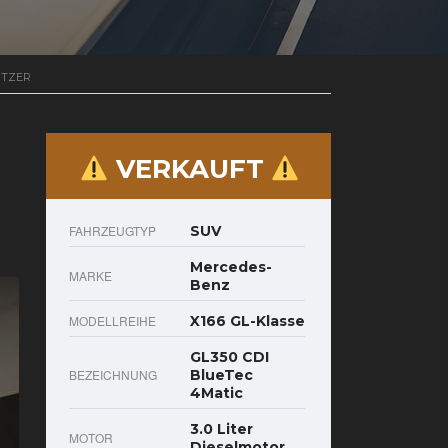
SITZER
VERKAUFT
FAHRZEUGTYP
SUV
Mercedes-
MARKE
Benz
MODELLREIHE
X166 GL-Klasse
GL350 CDI
BEZEICHNUNG
BlueTec
4Matic
3.0 Liter
MOTOR
Dieselmotor