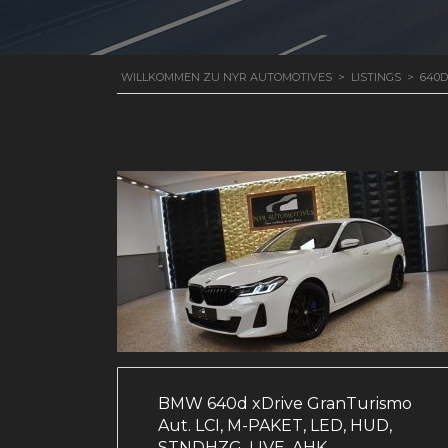
WILLKOMMEN ZU NYR AUTOMOTIVES
>
LISTINGS
>
640D
BMW 640d xDrive GranTurismo
Aut. LCI, M-PAKET, LED, HUD,
STNDHZG, LIVE, AHK