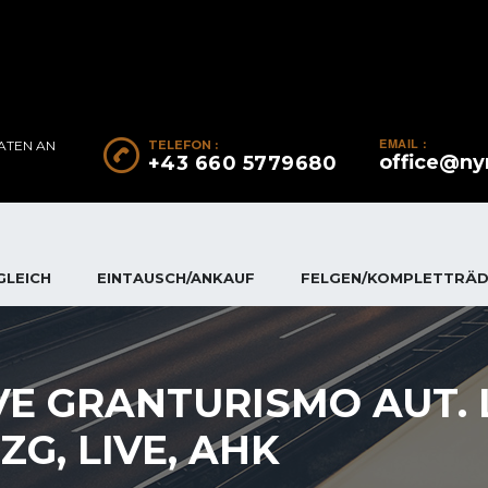
EMAIL :
ATEN AN D
TELEFON :
office@ny
+43 660 5779680
GLEICH
EINTAUSCH/ANKAUF
FELGEN/KOMPLETTRÄ
E GRANTURISMO AUT. L
ZG, LIVE, AHK