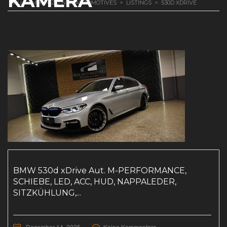
KAMERA
WILLKOMMEN ZU NYR AUTOMOTIVES
>
LISTINGS
>
530D XDRIVE
BMW 530d xDrive Aut. M-PERFORMANCE,
SCHIEBE, LED, ACC, HUD, NAPPALEDER,
SITZKÜHLUNG,...
Dezember 14, 2025
Keine Kommentare